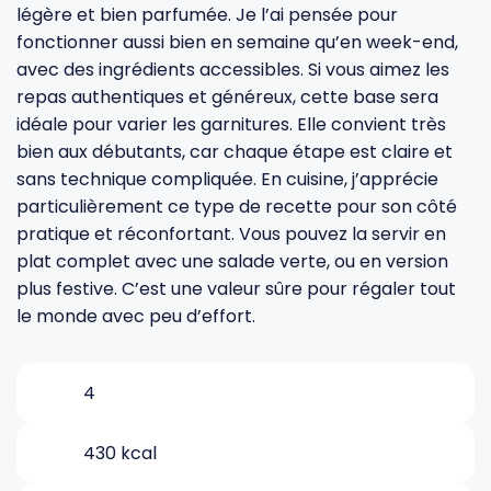
légère et bien parfumée. Je l’ai pensée pour
fonctionner aussi bien en semaine qu’en week-end,
Gourdes
Couteaux tartineurs
avec des ingrédients accessibles. Si vous aimez les
repas authentiques et généreux, cette base sera
idéale pour varier les garnitures. Elle convient très
Glaçons
Aiguiseurs
bien aux débutants, car chaque étape est claire et
sans technique compliquée. En cuisine, j’apprécie
Tires-bouchons
Planches à découper
particulièrement ce type de recette pour son côté
pratique et réconfortant. Vous pouvez la servir en
plat complet avec une salade verte, ou en version
plus festive. C’est une valeur sûre pour régaler tout
le monde avec peu d’effort.
4
430 kcal