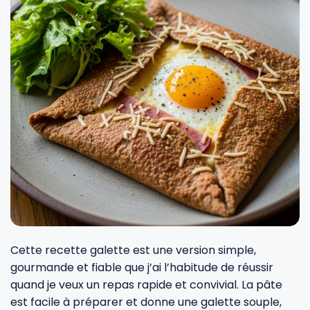
Fourches et fourchettes
Couteaux à fromage
Plats et plaques
Nogent
Écumoires
Couteaux à huîtres
Moules
Opinel
Baguettes
Couteaux à pain
Cercles à tarte
De Buyer
Pilons
Couteaux filet de sole
Couvercles
Cristel
Presse-agrumes
Couteaux tranchelard
Manches et poignées
Tefal
Pinceaux
Éplucheurs et zesteurs
SIF Unis
Cette recette galette est une version simple,
Râteaux
Évideurs
Pyrex
gourmande et fiable que j’ai l’habitude de réussir
quand je veux un repas rapide et convivial. La pâte
est facile à préparer et donne une galette souple,
Rouleaux
Couteaux de poche