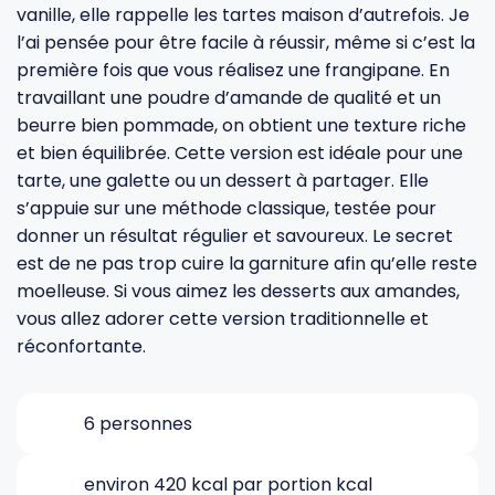
vanille, elle rappelle les tartes maison d’autrefois. Je
l’ai pensée pour être facile à réussir, même si c’est la
Gourdes
Couteaux tartineurs
première fois que vous réalisez une frangipane. En
travaillant une poudre d’amande de qualité et un
beurre bien pommade, on obtient une texture riche
Glaçons
Aiguiseurs
et bien équilibrée. Cette version est idéale pour une
tarte, une galette ou un dessert à partager. Elle
Tires-bouchons
Planches à découper
s’appuie sur une méthode classique, testée pour
donner un résultat régulier et savoureux. Le secret
est de ne pas trop cuire la garniture afin qu’elle reste
moelleuse. Si vous aimez les desserts aux amandes,
vous allez adorer cette version traditionnelle et
réconfortante.
6 personnes
environ 420 kcal par portion kcal