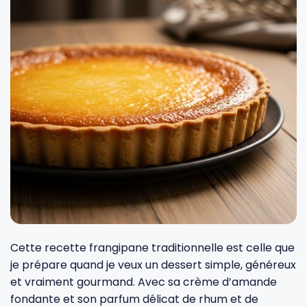
Fourches et fourchettes
Couteaux à fromage
Plats et plaques
Nogent
Écumoires
Couteaux à huîtres
Moules
Opinel
Baguettes
Couteaux à pain
Cercles à tarte
De Buyer
Pilons
Couteaux filet de sole
Couvercles
Cristel
Presse-agrumes
Couteaux tranchelard
Manches et poignées
Tefal
Pinceaux
Éplucheurs et zesteurs
SIF Unis
Cette recette frangipane traditionnelle est celle que
Râteaux
Évideurs
Pyrex
je prépare quand je veux un dessert simple, généreux
et vraiment gourmand. Avec sa crème d’amande
fondante et son parfum délicat de rhum et de
Rouleaux
Couteaux de poche