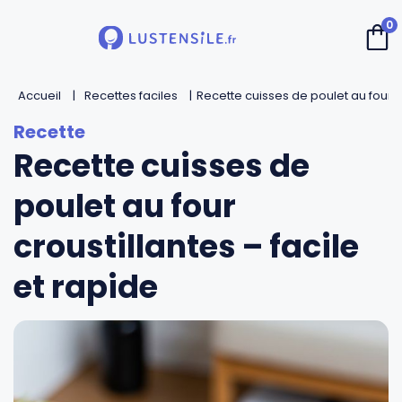
0
Accueil
Retour
Retour
Retour
Retour
Recettes faciles
Recette cuisses de poulet au four cr
Recette cuisses de
Cuillères
Couteaux de chef
Casseroles
André Verdier
poulet au four
Spatules
Couteaux d’office
Faitouts et cocottes
Mirontaine
croustillantes – facile
Fouets
Couteaux Santoku
Poêles
Roger Orfèvre
et rapide
Pinces et piques
Couteaux bec d’oiseau
Sauteuses
Tournabois
Louches
Couteaux dentés
Woks
Jean Dubost