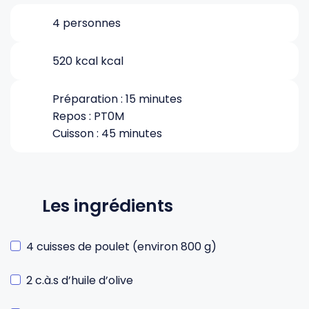
4 personnes
Gourdes
Couteaux tartineurs
520 kcal kcal
Glaçons
Aiguiseurs
Préparation : 15 minutes
Repos : PT0M
Tires-bouchons
Planches à découper
Cuisson : 45 minutes
Les ingrédients
4 cuisses de poulet (environ 800 g)
2 c.à.s d’huile d’olive