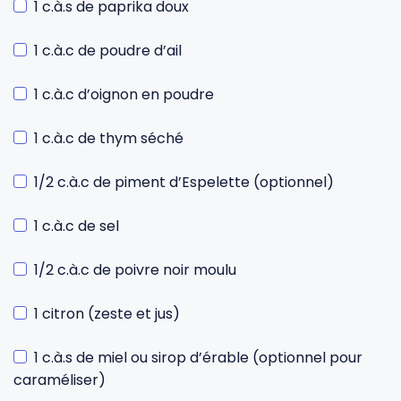
1 c.à.s de paprika doux
1 c.à.c de poudre d’ail
1 c.à.c d’oignon en poudre
1 c.à.c de thym séché
1/2 c.à.c de piment d’Espelette (optionnel)
1 c.à.c de sel
1/2 c.à.c de poivre noir moulu
1 citron (zeste et jus)
1 c.à.s de miel ou sirop d’érable (optionnel pour
caraméliser)