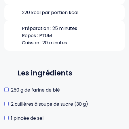
220 kcal par portion kcal
Gourdes
Couteaux tartineurs
Préparation : 25 minutes
Glaçons
Aiguiseurs
Repos : PT0M
Cuisson : 20 minutes
Tires-bouchons
Planches à découper
Les ingrédients
250 g de farine de blé
2 cuillères à soupe de sucre (30 g)
1 pincée de sel