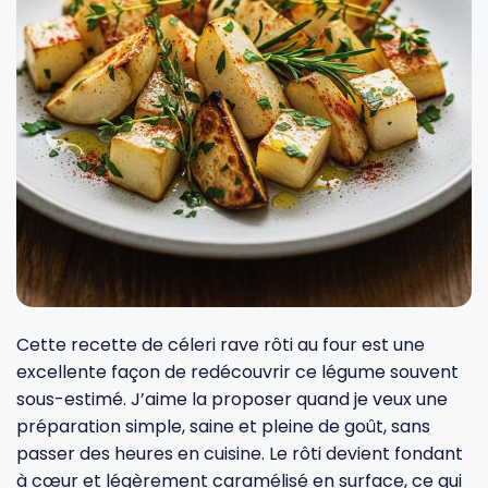
Fourches et fourchettes
Couteaux à fromage
Plats et plaques
Nogent
Écumoires
Couteaux à huîtres
Moules
Opinel
Baguettes
Couteaux à pain
Cercles à tarte
De Buyer
Pilons
Couteaux filet de sole
Couvercles
Cristel
Presse-agrumes
Couteaux tranchelard
Manches et poignées
Tefal
Cette recette de céleri rave rôti au four est une
Pinceaux
Éplucheurs et zesteurs
SIF Unis
excellente façon de redécouvrir ce légume souvent
sous-estimé. J’aime la proposer quand je veux une
Râteaux
Évideurs
Pyrex
préparation simple, saine et pleine de goût, sans
passer des heures en cuisine. Le rôti devient fondant
à cœur et légèrement caramélisé en surface, ce qui
Rouleaux
Couteaux de poche