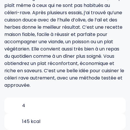
plaît même à ceux qui ne sont pas habitués au
céleri-rave. Après plusieurs essais, j’ai trouvé qu’une
Gourdes
Couteaux tartineurs
cuisson douce avec de l’huile d’olive, de l’ail et des
herbes donne le meilleur résultat. C’est une recette
Glaçons
Aiguiseurs
maison fiable, facile à réussir et parfaite pour
accompagner une viande, un poisson ou un plat
végétarien. Elle convient aussi très bien à un repas
Tires-bouchons
Planches à découper
du quotidien comme à un dîner plus soigné. Vous
obtiendrez un plat réconfortant, économique et
riche en saveurs. C’est une belle idée pour cuisiner le
céleri rave autrement, avec une méthode testée et
approuvée.
4
145 kcal