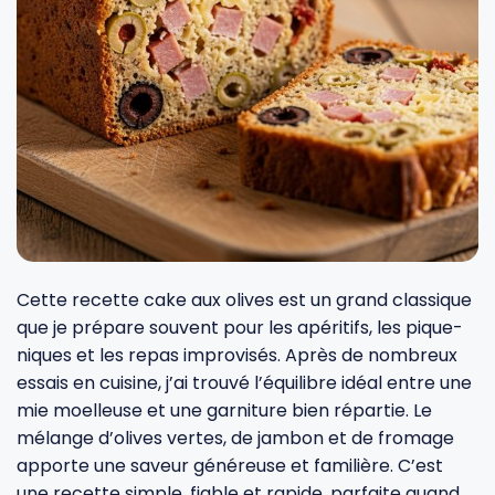
Fourches et fourchettes
Couteaux à fromage
Plats et plaques
Nogent
Écumoires
Couteaux à huîtres
Moules
Opinel
Baguettes
Couteaux à pain
Cercles à tarte
De Buyer
Pilons
Couteaux filet de sole
Couvercles
Cristel
Presse-agrumes
Couteaux tranchelard
Manches et poignées
Tefal
Cette recette cake aux olives est un grand classique
que je prépare souvent pour les apéritifs, les pique-
niques et les repas improvisés. Après de nombreux
Pinceaux
Éplucheurs et zesteurs
SIF Unis
essais en cuisine, j’ai trouvé l’équilibre idéal entre une
mie moelleuse et une garniture bien répartie. Le
Râteaux
Évideurs
Pyrex
mélange d’olives vertes, de jambon et de fromage
apporte une saveur généreuse et familière. C’est
Rouleaux
Couteaux de poche
une recette simple, fiable et rapide, parfaite quand