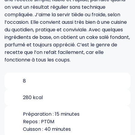
on veut un résultat régulier sans technique
compliquée. J’aime la servir tiède ou froide, selon
Gourdes
Couteaux tartineurs
l’occasion. Elle convient aussi très bien à une cuisine
du quotidien, pratique et conviviale. Avec quelques
Glaçons
Aiguiseurs
ingrédients de base, on obtient un cake salé fondant,
parfumé et toujours apprécié. C’est le genre de
recette que l’on refait facilement, car elle
Tires-bouchons
Planches à découper
fonctionne à tous les coups.
8
280 kcal
Préparation : 15 minutes
Repos : PT0M
Cuisson : 40 minutes