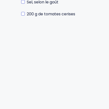
Sel, selon le goût
Gourdes
Couteaux tartineurs
200 g de tomates cerises
Glaçons
Aiguiseurs
Tires-bouchons
Planches à découper