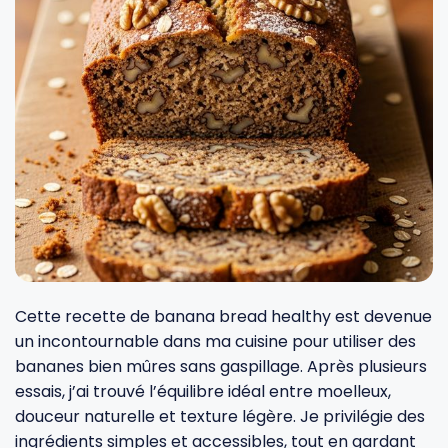
Fourches et fourchettes
Couteaux à fromage
Plats et plaques
Nogent
Écumoires
Couteaux à huîtres
Moules
Opinel
Baguettes
Couteaux à pain
Cercles à tarte
De Buyer
Pilons
Couteaux filet de sole
Couvercles
Cristel
Presse-agrumes
Couteaux tranchelard
Manches et poignées
Tefal
Cette recette de banana bread healthy est devenue
Pinceaux
Éplucheurs et zesteurs
SIF Unis
un incontournable dans ma cuisine pour utiliser des
bananes bien mûres sans gaspillage. Après plusieurs
Râteaux
Évideurs
Pyrex
essais, j’ai trouvé l’équilibre idéal entre moelleux,
douceur naturelle et texture légère. Je privilégie des
ingrédients simples et accessibles, tout en gardant
Rouleaux
Couteaux de poche