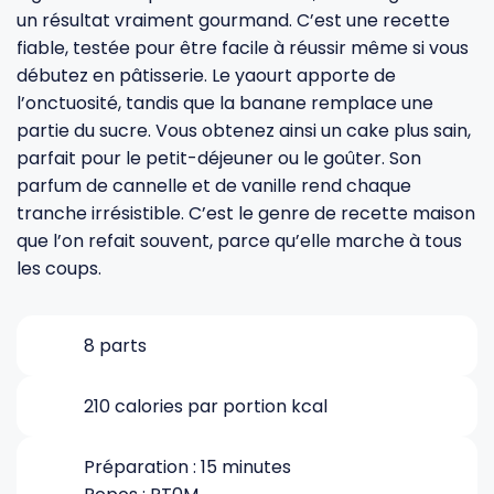
un résultat vraiment gourmand. C’est une recette
fiable, testée pour être facile à réussir même si vous
Gourdes
Couteaux tartineurs
débutez en pâtisserie. Le yaourt apporte de
l’onctuosité, tandis que la banane remplace une
Glaçons
Aiguiseurs
partie du sucre. Vous obtenez ainsi un cake plus sain,
parfait pour le petit-déjeuner ou le goûter. Son
parfum de cannelle et de vanille rend chaque
Tires-bouchons
Planches à découper
tranche irrésistible. C’est le genre de recette maison
que l’on refait souvent, parce qu’elle marche à tous
les coups.
8 parts
210 calories par portion kcal
Préparation : 15 minutes