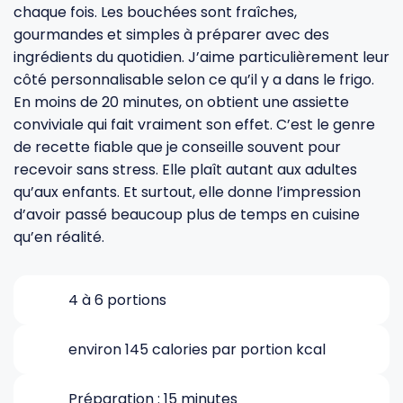
chaque fois. Les bouchées sont fraîches,
gourmandes et simples à préparer avec des
Gourdes
Couteaux tartineurs
ingrédients du quotidien. J’aime particulièrement leur
côté personnalisable selon ce qu’il y a dans le frigo.
En moins de 20 minutes, on obtient une assiette
Glaçons
Aiguiseurs
conviviale qui fait vraiment son effet. C’est le genre
de recette fiable que je conseille souvent pour
Tires-bouchons
Planches à découper
recevoir sans stress. Elle plaît autant aux adultes
qu’aux enfants. Et surtout, elle donne l’impression
d’avoir passé beaucoup plus de temps en cuisine
qu’en réalité.
4 à 6 portions
environ 145 calories par portion kcal
Préparation : 15 minutes