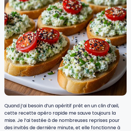
Fourches et fourchettes
Couteaux à fromage
Plats et plaques
Nogent
Écumoires
Couteaux à huîtres
Moules
Opinel
Baguettes
Couteaux à pain
Cercles à tarte
De Buyer
Pilons
Couteaux filet de sole
Couvercles
Cristel
Presse-agrumes
Couteaux tranchelard
Manches et poignées
Tefal
Pinceaux
Éplucheurs et zesteurs
SIF Unis
Quand j’ai besoin d’un apéritif prêt en un clin d’œil,
Râteaux
Évideurs
Pyrex
cette recette apéro rapide me sauve toujours la
mise. Je l’ai testée à de nombreuses reprises pour
des invités de dernière minute, et elle fonctionne à
Rouleaux
Couteaux de poche