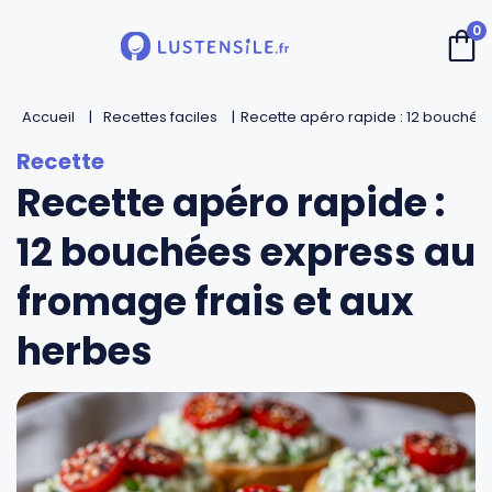
0
Accueil
Retour
Retour
Retour
Retour
Recettes faciles
Recette apéro rapide : 12 bouchée
Recette apéro rapide :
Cuillères
Couteaux de chef
Casseroles
André Verdier
12 bouchées express au
Spatules
Couteaux d’office
Faitouts et cocottes
Mirontaine
fromage frais et aux
Fouets
Couteaux Santoku
Poêles
Roger Orfèvre
herbes
Pinces et piques
Couteaux bec d’oiseau
Sauteuses
Tournabois
Louches
Couteaux dentés
Woks
Jean Dubost