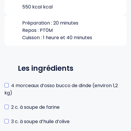
550 kcal kcal
Gourdes
Couteaux tartineurs
Préparation : 20 minutes
Repos : PT0M
Glaçons
Aiguiseurs
Cuisson : 1 heure et 40 minutes
Tires-bouchons
Planches à découper
Les ingrédients
4 morceaux d’osso bucco de dinde (environ 1,2
kg)
2 c. à soupe de farine
3 c. à soupe d’huile d’olive