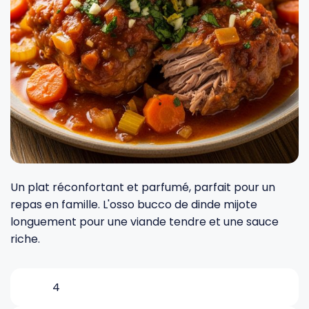
Fourches et fourchettes
Couteaux à fromage
Plats et plaques
Nogent
Écumoires
Couteaux à huîtres
Moules
Opinel
Baguettes
Couteaux à pain
Cercles à tarte
De Buyer
Pilons
Couteaux filet de sole
Couvercles
Cristel
Presse-agrumes
Couteaux tranchelard
Manches et poignées
Tefal
Un plat réconfortant et parfumé, parfait pour un
repas en famille. L'osso bucco de dinde mijote
longuement pour une viande tendre et une sauce
Pinceaux
Éplucheurs et zesteurs
SIF Unis
riche.
Râteaux
Évideurs
Pyrex
4
Rouleaux
Couteaux de poche