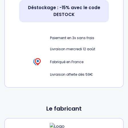
Déstockage : -15% avec le code
DESTOCK
Gourdes
Couteaux tartineurs
Glaçons
Aiguiseurs
Paiement en
3x
sans frais
Livraison mercredi 12 août
Tires-bouchons
Planches à découper
Fabriqué en France
Livraison offerte dès 59€
Le fabricant