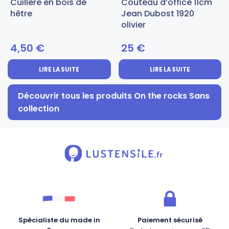
Cuillère en bois de
Couteau d’office 11cm
hêtre
Jean Dubost 1920
olivier
4,50
€
25
€
LIRE LA SUITE
LIRE LA SUITE
Découvrir tous les produits On the rocks Sans
collection
Spécialiste du made in
Paiement sécurisé