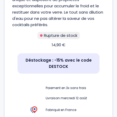
exceptionnelles pour accumuler le froid et le
restituer dans votre verre. Le tout sans dilution
Gourdes
Couteaux tartineurs
d'eau pour ne pas altérer la saveur de vos
cocktails préférés.
Glaçons
Aiguiseurs
Rupture de stock
14,90
€
Tires-bouchons
Planches à découper
Déstockage : -15% avec le code
DESTOCK
Paiement en
3x
sans frais
Livraison mercredi 12 août
Fabriqué en France