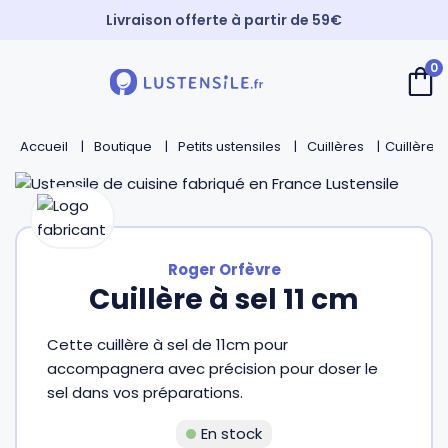
Livraison offerte à partir de 59€
Paiement 3X sans frais
0
⚡️ Expédition Express
Retour
Retour
Retour
Retour
Accueil
Boutique
Petits ustensiles
Cuillères
Cuillère à
Cuillères
Couteaux de chef
Casseroles
André Verdier
Spatules
Couteaux d’office
Faitouts et cocottes
Mirontaine
Roger Orfèvre
Fouets
Couteaux Santoku
Poêles
Roger Orfèvre
Cuillère à sel 11 cm
Cette cuillère à sel de 11cm pour
Pinces et piques
Couteaux bec d’oiseau
Sauteuses
Tournabois
accompagnera avec précision pour doser le
sel dans vos préparations.
Louches
Couteaux dentés
Woks
Jean Dubost
En stock