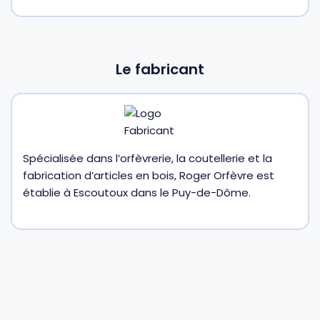
Gourdes
Couteaux tartineurs
Le fabricant
Glaçons
Aiguiseurs
Tires-bouchons
Planches à découper
Spécialisée dans l’orfèvrerie, la coutellerie et la
fabrication d’articles en bois, Roger Orfèvre est
établie à Escoutoux dans le Puy-de-Dôme.