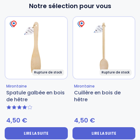
Notre sélection pour vous
Rupture de stock
Rupture de stock
Mirontaine
Mirontaine
Spatule galbée en bois
Cuillère en bois de
de hêtre
hêtre
4 sur 5
4,50
€
4,50
€
LIRE LA SUITE
LIRE LA SUITE