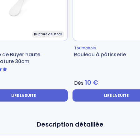
Rupture de stock
Tournabois
e de Buyer haute
Rouleau à pâtisserie
ature 30cm
5
10
€
Dès
LIRE LA SUITE
LIRE LA SUITE
Description détaillée