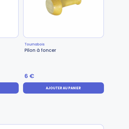
Tournabois
Pilon à foncer
6
€
AJOUTER AU PANIER