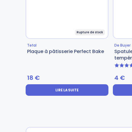
Rupture de stock
Tefal
De Buyer
Plaque à pâtisserie Perfect Bake
Spatul
tempér
5 sur 
18
€
4
€
LIRE LA SUITE