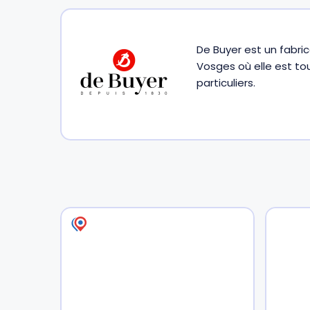
Gourdes
Couteaux tartineurs
De Buyer est un fabri
Vosges où elle est to
Glaçons
Aiguiseurs
particuliers.
Tires-bouchons
Planches à découper