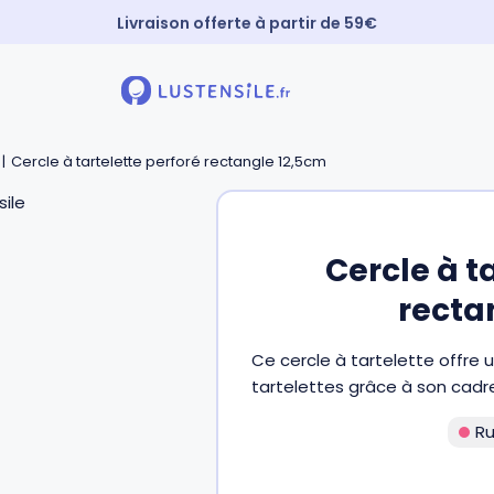
Livraison offerte à partir de 59€
Paiement 3X sans frais
⚡️ Expédition Express
Cercle à tartelette perforé rectangle 12,5cm
Cercle à t
recta
Ce cercle à tartelette offre 
tartelettes grâce à son cadre
Ru