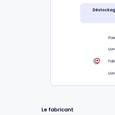
Déstockage
Pa
Liv
Fab
Liv
Le fabricant