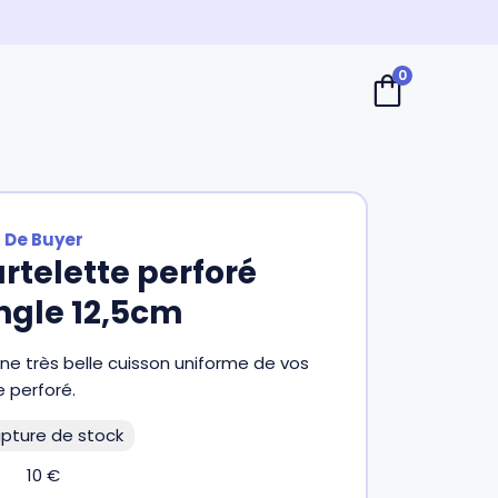
0
De Buyer
artelette perforé
ngle 12,5cm
une très belle cuisson uniforme de vos
 perforé.
pture de stock
10
€