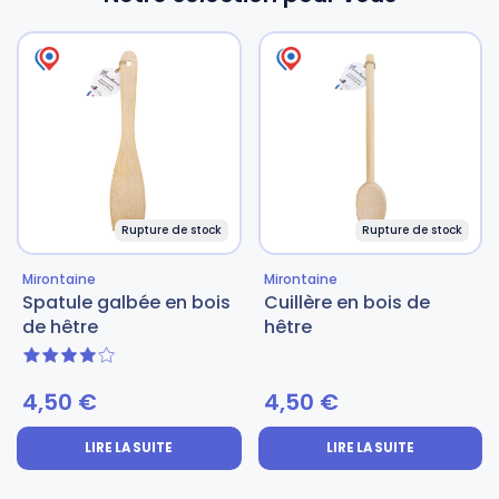
Rupture de stock
Rupture de stock
Mirontaine
Mirontaine
Spatule galbée en bois
Cuillère en bois de
de hêtre
hêtre
4 sur 5
4,50
€
4,50
€
LIRE LA SUITE
LIRE LA SUITE