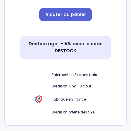
Ajouter au panier
Gourdes
Couteaux tartineurs
Glaçons
Aiguiseurs
Déstockage : -15% avec le code
DESTOCK
Tires-bouchons
Planches à découper
Paiement en
3x
sans frais
Livraison lundi 10 août
Fabriqué en France
Livraison offerte dès 59€