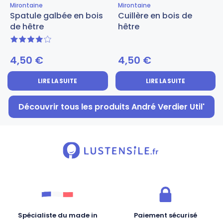
Mirontaine
Mirontaine
Spatule galbée en bois
Cuillère en bois de
de hêtre
hêtre
4 sur 5
4,50
€
4,50
€
LIRE LA SUITE
LIRE LA SUITE
Découvrir tous les produits André Verdier Util'
Spécialiste du made in
Paiement sécurisé