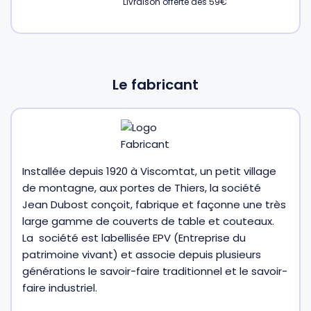
Livraison offerte dès 59€
Gourdes
Couteaux tartineurs
Glaçons
Aiguiseurs
Le fabricant
Tires-bouchons
Planches à découper
Installée depuis 1920 à Viscomtat, un petit village
de montagne, aux portes de Thiers, la société
Jean Dubost conçoit, fabrique et façonne une très
large gamme de couverts de table et couteaux.
La société est labellisée EPV (Entreprise du
patrimoine vivant) et associe depuis plusieurs
générations le savoir-faire traditionnel et le savoir-
faire industriel.