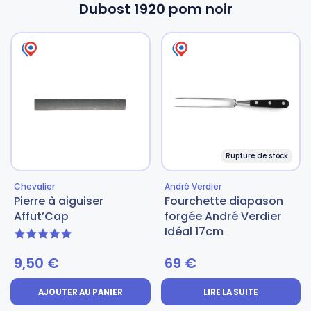
Dubost 1920 pom noir
Rupture de stock
Chevalier
André Verdier
Pierre à aiguiser
Fourchette diapason
Affut’Cap
forgée André Verdier
Idéal 17cm
5 sur 5
9,50
€
69
€
AJOUTER AU PANIER
LIRE LA SUITE