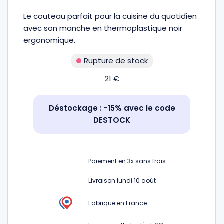
Fourches et fourchettes
Couteaux à fromage
Plats et plaques
Nogent
Le couteau parfait pour la cuisine du quotidien
avec son manche en thermoplastique noir
ergonomique.
Écumoires
Couteaux à huîtres
Moules
Opinel
Rupture de stock
Baguettes
Couteaux à pain
Cercles à tarte
De Buyer
21
€
Pilons
Couteaux filet de sole
Couvercles
Cristel
Déstockage : -15% avec le code
DESTOCK
Presse-agrumes
Couteaux tranchelard
Manches et poignées
Tefal
Pinceaux
Éplucheurs et zesteurs
SIF Unis
Paiement en
3x
sans frais
Livraison lundi 10 août
Râteaux
Évideurs
Pyrex
Fabriqué en France
Rouleaux
Couteaux de poche