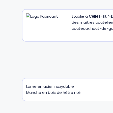
Gourdes
Couteaux tartineurs
Etablie à
Celles-sur-D
des maîtres coutelier
couteaux haut-de-gamm
Glaçons
Aiguiseurs
Tires-bouchons
Planches à découper
Lame en acier inoxydable
Manche en bois de hêtre noir