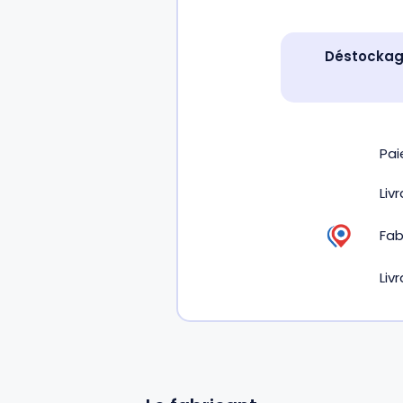
Déstockage
Pa
Liv
Fab
Liv