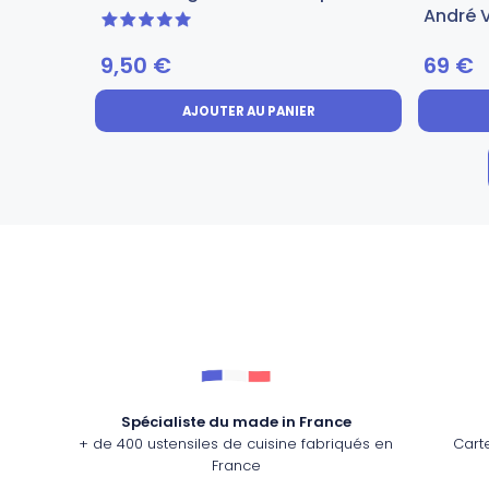
André V
5 sur 5
9,50
€
69
€
AJOUTER AU PANIER
Spécialiste du made in France
+ de 400 ustensiles de cuisine fabriqués en
Cart
France