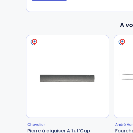
A vo
Chevalier
André Ver
Pierre à aiguiser Affut’Cap
Fourch