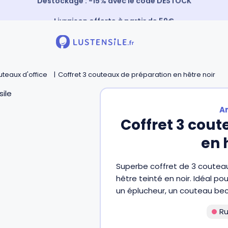
Livraison offerte à partir de 59€
Paiement 3X sans frais
⚡️ Expédition Express
teaux d'office
Coffret 3 couteaux de préparation en hêtre noir
A
Coffret 3 cou
en 
Superbe coffret de 3 coutea
hêtre teinté en noir. Idéal pou
un éplucheur, un couteau bec
Ru