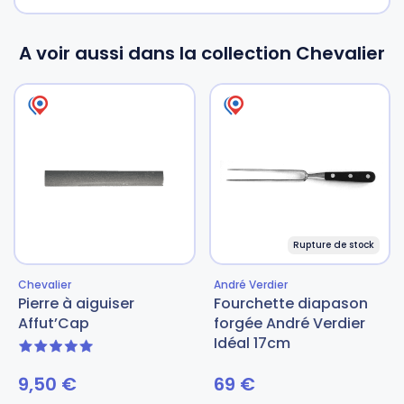
A voir aussi dans la collection Chevalier
Rupture de stock
Chevalier
André Verdier
Pierre à aiguiser
Fourchette diapason
Affut’Cap
forgée André Verdier
Idéal 17cm
5 sur 5
9,50
€
69
€