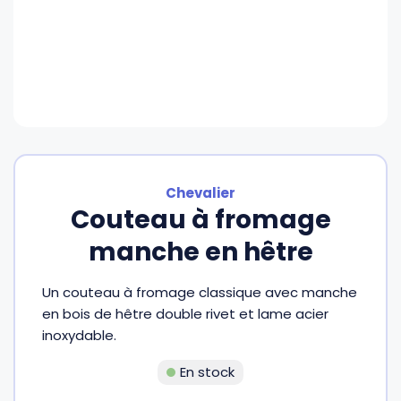
Fourches et fourchettes
Couteaux à fromage
Plats et plaques
Nogent
Écumoires
Couteaux à huîtres
Moules
Opinel
Baguettes
Couteaux à pain
Cercles à tarte
De Buyer
Pilons
Couteaux filet de sole
Couvercles
Cristel
Chevalier
Couteau à fromage
Presse-agrumes
Couteaux tranchelard
Manches et poignées
Tefal
manche en hêtre
Pinceaux
Éplucheurs et zesteurs
SIF Unis
Un couteau à fromage classique avec manche
en bois de hêtre double rivet et lame acier
inoxydable.
Râteaux
Évideurs
Pyrex
En stock
Rouleaux
Couteaux de poche