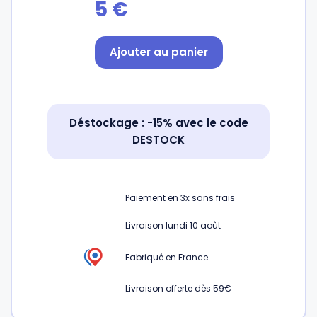
5
€
Gourdes
Couteaux tartineurs
Ajouter au panier
Glaçons
Aiguiseurs
Déstockage : -15% avec le code
Tires-bouchons
Planches à découper
DESTOCK
Paiement en
3x
sans frais
Livraison lundi 10 août
Fabriqué en France
Livraison offerte dès 59€