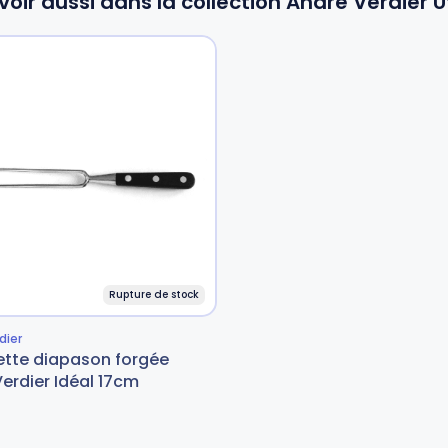
voir aussi dans la collection André Verdier Ut
Rupture de stock
dier
ette diapason forgée
erdier Idéal 17cm