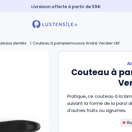
Livraison offerte à partir de 59€
Paiement 3X sans frais
⚡️ Expédition Express
uteaux dentés
Couteau à pamplemousse André Verdier Util’
A
Couteau à p
Ver
Pratique, ce couteau à la la
suivant la forme de la paroi 
d'autres fruits ou agrumes.
Ru