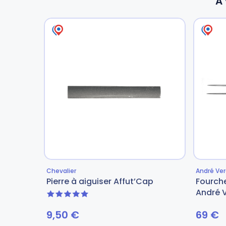
A 
Chevalier
André Ver
Pierre à aiguiser Affut’Cap
Fourch
André V
5 sur 5
9,50
€
69
€