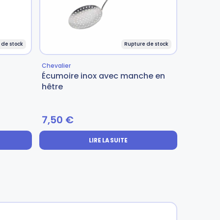
 de stock
Rupture de stock
Chevalier
Chevalier
Écumoire inox avec manche en
Fourche
hêtre
hêtre
5 sur 5
7,50
€
7,50
€
LIRE LA SUITE