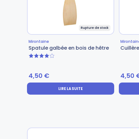
Rupture de stock
Mirontaine
Mirontain
Spatule galbée en bois de hêtre
Cuillèr
4 sur 5
4,50
€
4,50
LIRE LA SUITE