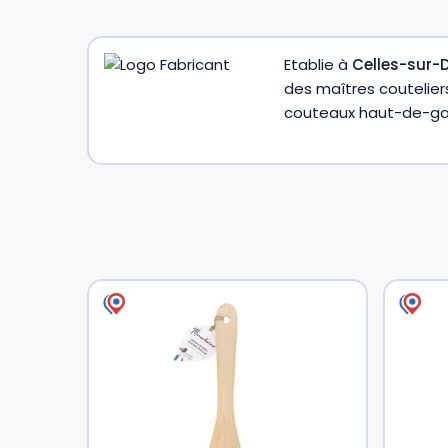
Gourdes
Couteaux tartineurs
Etablie à
Celles-sur-D
des maîtres coutelier
couteaux haut-de-gamm
Glaçons
Aiguiseurs
Tires-bouchons
Planches à découper