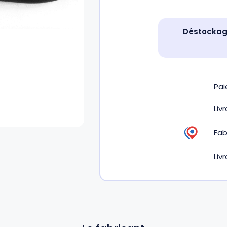
Déstockage
Pa
Liv
Fab
Liv