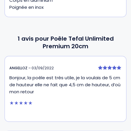
Corps en aluminium
Poignée en inox
1 avis pour
Poêle Tefal Unlimited
Premium 20cm
ANGELLOZ
–
03/09/2022
5
Bonjour, la poêle est très utile, je la voulais de 5 cm
sur 5
de hauteur elle ne fait que 4,5 cm de hauteur, d’où
mon retour
★★★★★