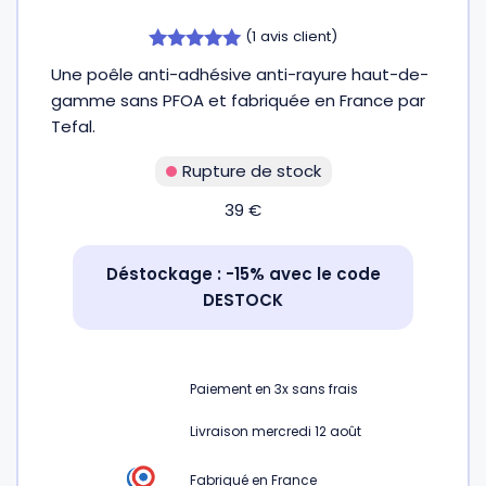
Fourches et fourchettes
Couteaux à fromage
Plats et plaques
Nogent
(
1
avis client)
5.00
Une poêle anti-adhésive anti-rayure haut-de-
sur 5
Écumoires
Couteaux à huîtres
Moules
Opinel
gamme sans PFOA et fabriquée en France par
Tefal.
Baguettes
Couteaux à pain
Cercles à tarte
De Buyer
Rupture de stock
39
€
Pilons
Couteaux filet de sole
Couvercles
Cristel
Déstockage : -15% avec le code
Presse-agrumes
Couteaux tranchelard
Manches et poignées
Tefal
DESTOCK
Pinceaux
Éplucheurs et zesteurs
SIF Unis
Paiement en
3x
sans frais
Râteaux
Évideurs
Pyrex
Livraison mercredi 12 août
Rouleaux
Couteaux de poche
Fabriqué en France