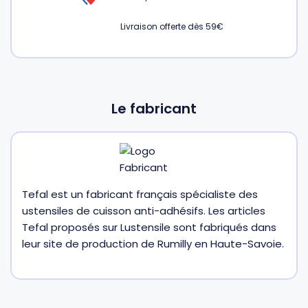
Livraison offerte dès 59€
Gourdes
Couteaux tartineurs
Glaçons
Aiguiseurs
Le fabricant
Tires-bouchons
Planches à découper
Tefal est un fabricant français spécialiste des
ustensiles de cuisson anti-adhésifs. Les articles
Tefal proposés sur Lustensile sont fabriqués dans
leur site de production de Rumilly en Haute-Savoie.