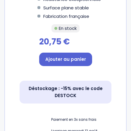
Surface plane stable
Gourdes
Couteaux tartineurs
Fabrication française
En stock
Glaçons
Aiguiseurs
20,75
€
Tires-bouchons
Planches à découper
Ajouter au panier
Déstockage : -15% avec le code
DESTOCK
Paiement en
3x
sans frais
Livraison mercredi 12 août