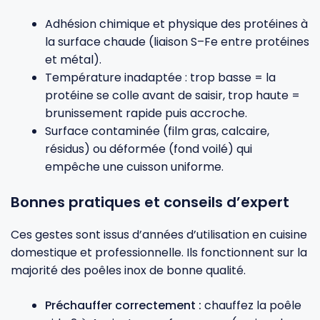
Adhésion chimique et physique des protéines à
Gourdes
Couteaux tartineurs
la surface chaude (liaison S–Fe entre protéines
et métal).
Température inadaptée : trop basse = la
Glaçons
Aiguiseurs
protéine se colle avant de saisir, trop haute =
brunissement rapide puis accroche.
Tires-bouchons
Planches à découper
Surface contaminée (film gras, calcaire,
résidus) ou déformée (fond voilé) qui
empêche une cuisson uniforme.
Bonnes pratiques et conseils d’expert
Ces gestes sont issus d’années d’utilisation en cuisine
domestique et professionnelle. Ils fonctionnent sur la
majorité des poêles inox de bonne qualité.
Préchauffer correctement :
chauffez la poêle