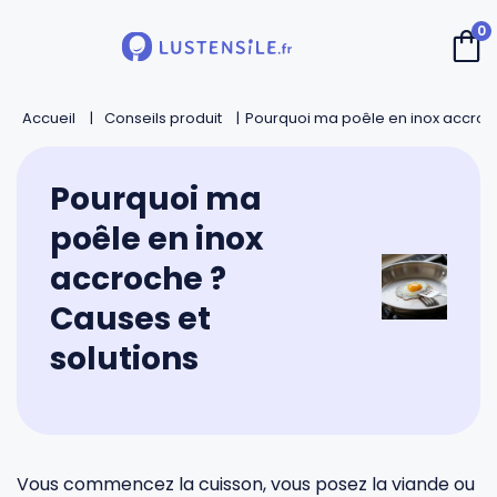
0
Accueil
Retour
Retour
Retour
Retour
Conseils produit
Pourquoi ma poêle en inox accroch
Cuillères
Couteaux de chef
Casseroles
André Verdier
Pourquoi ma
poêle en inox
Spatules
Couteaux d’office
Faitouts et cocottes
Mirontaine
accroche ?
Causes et
Fouets
Couteaux Santoku
Poêles
Roger Orfèvre
solutions
Pinces et piques
Couteaux bec d’oiseau
Sauteuses
Tournabois
Louches
Couteaux dentés
Woks
Jean Dubost
Vous commencez la cuisson, vous posez la viande ou