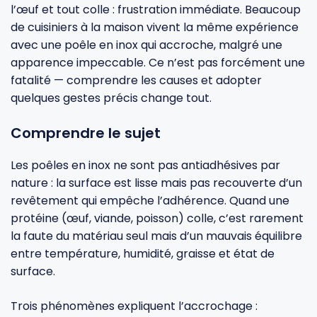
l’œuf et tout colle : frustration immédiate. Beaucoup
Fourches et fourchettes
Couteaux à fromage
Plats et plaques
Nogent
de cuisiniers à la maison vivent la même expérience
avec une poêle en inox qui accroche, malgré une
Écumoires
Couteaux à huîtres
Moules
Opinel
apparence impeccable. Ce n’est pas forcément une
fatalité — comprendre les causes et adopter
quelques gestes précis change tout.
Baguettes
Couteaux à pain
Cercles à tarte
De Buyer
Comprendre le sujet
Pilons
Couteaux filet de sole
Couvercles
Cristel
Les poêles en inox ne sont pas antiadhésives par
nature : la surface est lisse mais pas recouverte d’un
Presse-agrumes
Couteaux tranchelard
Manches et poignées
Tefal
revêtement qui empêche l’adhérence. Quand une
protéine (œuf, viande, poisson) colle, c’est rarement
Pinceaux
Éplucheurs et zesteurs
SIF Unis
la faute du matériau seul mais d’un mauvais équilibre
entre température, humidité, graisse et état de
surface.
Râteaux
Évideurs
Pyrex
Trois phénomènes expliquent l’accrochage :
Rouleaux
Couteaux de poche