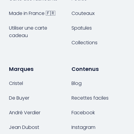
Made in France 🇫🇷
Couteaux
Gourdes
Couteaux tartineurs
Utiliser une carte
Spatules
Glaçons
Aiguiseurs
cadeau
Collections
Tires-bouchons
Planches à découper
Marques
Contenus
Cristel
Blog
De Buyer
Recettes faciles
André Verdier
Facebook
Jean Dubost
Instagram