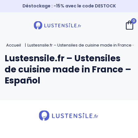
Déstockage : -15% avec le code DESTOCK
Livraison offerte à partir de 59€
0
Paiement 3X sans frais
Retour
Retour
Retour
Retour
⚡️ Expédition Express
Accueil
Lustesnsile.fr – Ustensiles de cuisine made in France –
Cuillères
Couteaux de chef
Casseroles
André Verdier
Lustesnsile.fr – Ustensiles
de cuisine made in France –
Spatules
Couteaux d’office
Faitouts et cocottes
Mirontaine
Español
Fouets
Couteaux Santoku
Poêles
Roger Orfèvre
Pinces et piques
Couteaux bec d’oiseau
Sauteuses
Tournabois
Louches
Couteaux dentés
Woks
Jean Dubost