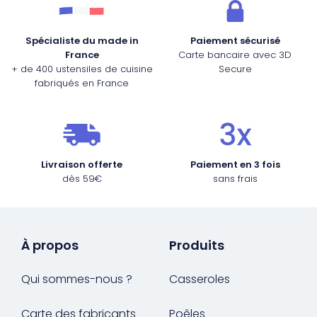
Fourches et fourchettes
Couteaux à fromage
Plats et plaques
Nogent
Spécialiste du made in
Paiement sécurisé
France
Carte bancaire avec 3D
Écumoires
Couteaux à huîtres
Moules
Opinel
+ de 400 ustensiles de cuisine
Secure
fabriqués en France
Baguettes
Couteaux à pain
Cercles à tarte
De Buyer
Pilons
Couteaux filet de sole
Couvercles
Cristel
Livraison offerte
Paiement en 3 fois
dès 59€
sans frais
Presse-agrumes
Couteaux tranchelard
Manches et poignées
Tefal
Pinceaux
Éplucheurs et zesteurs
SIF Unis
À propos
Produits
Râteaux
Évideurs
Pyrex
Qui sommes-nous ?
Casseroles
Rouleaux
Couteaux de poche
Carte des fabricants
Poêles