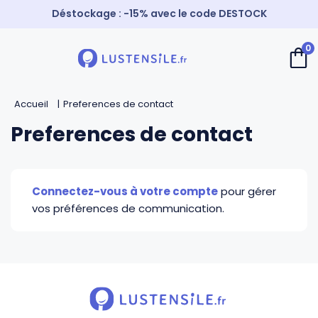
Déstockage : -15% avec le code DESTOCK
Livraison offerte à partir de 59€
0
Paiement 3X sans frais
Retour
Retour
Retour
Retour
⚡️ Expédition Express
Accueil
Preferences de contact
Cuillères
Couteaux de chef
Casseroles
André Verdier
Preferences de contact
Spatules
Couteaux d’office
Faitouts et cocottes
Mirontaine
Connectez-vous à votre compte
pour gérer
Fouets
Couteaux Santoku
Poêles
Roger Orfèvre
vos préférences de communication.
Pinces et piques
Couteaux bec d’oiseau
Sauteuses
Tournabois
Louches
Couteaux dentés
Woks
Jean Dubost