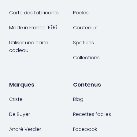
Carte des fabricants
Poêles
Gourdes
Couteaux tartineurs
Made in France 🇫🇷
Couteaux
Glaçons
Aiguiseurs
Utiliser une carte
Spatules
cadeau
Tires-bouchons
Planches à découper
Collections
Marques
Contenus
Cristel
Blog
De Buyer
Recettes faciles
André Verdier
Facebook