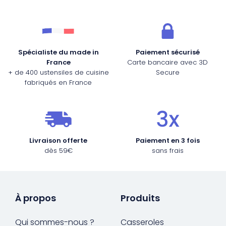
Fourches et fourchettes
Couteaux à fromage
Plats et plaques
Nogent
Écumoires
Couteaux à huîtres
Moules
Opinel
Spécialiste du made in
Paiement sécurisé
France
Carte bancaire avec 3D
Baguettes
Couteaux à pain
Cercles à tarte
De Buyer
+ de 400 ustensiles de cuisine
Secure
fabriqués en France
Pilons
Couteaux filet de sole
Couvercles
Cristel
Presse-agrumes
Couteaux tranchelard
Manches et poignées
Tefal
Livraison offerte
Paiement en 3 fois
dès 59€
sans frais
Pinceaux
Éplucheurs et zesteurs
SIF Unis
Râteaux
Évideurs
Pyrex
À propos
Produits
Qui sommes-nous ?
Casseroles
Rouleaux
Couteaux de poche