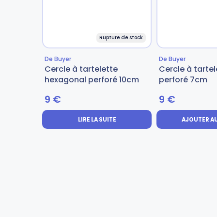
Gourdes
Couteaux tartineurs
Rupture de stock
Glaçons
Aiguiseurs
De Buyer
De Buyer
Cercle à tartelette
Cercle à tartel
hexagonal perforé 10cm
perforé 7cm
Tires-bouchons
Planches à découper
9
€
9
€
LIRE LA SUITE
AJOUTER AU