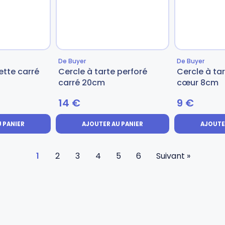
De Buyer
De Buyer
ette carré
Cercle à tarte perforé
Cercle à tar
carré 20cm
cœur 8cm
14
€
9
€
 PANIER
AJOUTER AU PANIER
AJOUTE
1
2
3
4
5
6
Suivant »