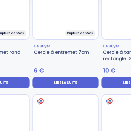
upture de stock
Rupture de stock
De Buyer
De Buyer
emet rond
Cercle à entremet 7cm
Cercle à tar
rectangle 1
6
€
10
€
SUITE
LIRE LA SUITE
LIRE