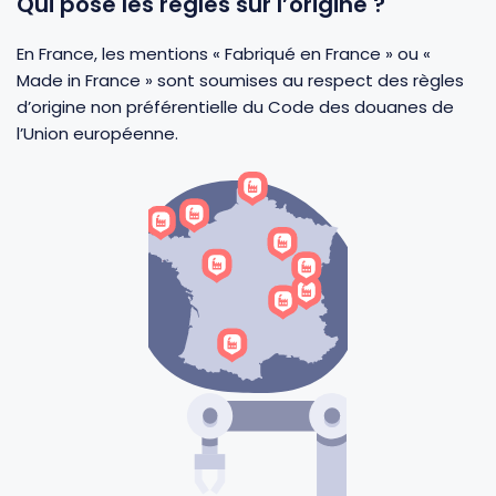
Qui pose les règles sur l’origine ?
Fourches et fourchettes
Couteaux à fromage
Plats et plaques
Nogent
En France, les mentions « Fabriqué en France » ou «
Made in France » sont soumises au respect des règles
Écumoires
Couteaux à huîtres
Moules
Opinel
d’origine non préférentielle du Code des douanes de
l’Union européenne.
Baguettes
Couteaux à pain
Cercles à tarte
De Buyer
Pilons
Couteaux filet de sole
Couvercles
Cristel
Presse-agrumes
Couteaux tranchelard
Manches et poignées
Tefal
Pinceaux
Éplucheurs et zesteurs
SIF Unis
Râteaux
Évideurs
Pyrex
Rouleaux
Couteaux de poche