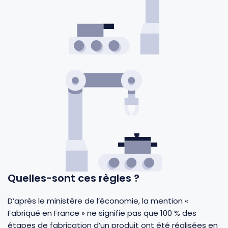
Gourdes
Couteaux tartineurs
Glaçons
Aiguiseurs
Tires-bouchons
Planches à découper
Quelles-sont ces règles ?
D’après le ministère de l’économie, la mention «
Fabriqué en France » ne signifie pas que 100 % des
étapes de fabrication d’un produit ont été réalisées en