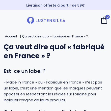
Livraison offerte à partir de 59€
Paiement 3X sans frais
0
⚡️ Expédition Express
Retour
Retour
Retour
Retour
Accueil
Ça veut dire quoi « fabriqué en France » ?
Cuillères
Couteaux de chef
Casseroles
André Verdier
Ça veut dire quoi « fabriqué
en France » ?
Spatules
Couteaux d’office
Faitouts et cocottes
Mirontaine
Est-ce un label ?
Fouets
Couteaux Santoku
Poêles
Roger Orfèvre
« Made in France » ou « Fabriqué en France » n’est pas
Pinces et piques
Couteaux bec d’oiseau
Sauteuses
Tournabois
un label, c’est une mention que les marques peuvent
apposer en respectant les règles sur l’origine pour
indiquer l’origine de leurs produits.
Louches
Couteaux dentés
Woks
Jean Dubost