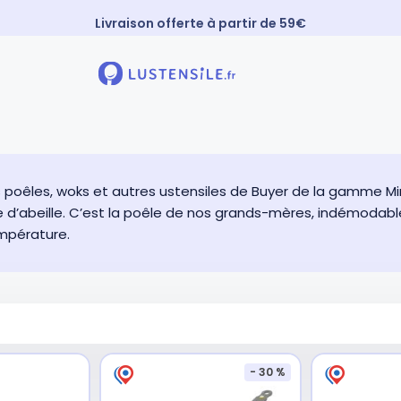
Livraison offerte à partir de 59€
Paiement 3X sans frais
⚡️ Expédition Express
 poêles, woks et autres ustensiles de Buyer de la gamme Mine
e d’abeille. C’est la poêle de nos grands-mères, indémodabl
mpérature.
- 30 %