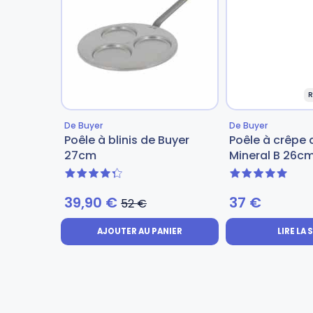
Gourdes
Couteaux tartineurs
Glaçons
Aiguiseurs
R
Tires-bouchons
Planches à découper
De Buyer
De Buyer
Poêle à blinis de Buyer
Poêle à crêpe 
27cm
Mineral B 26c
4.33 sur 5
5 sur 5
39,90
€
37
€
52
€
AJOUTER AU PANIER
LIRE LA 