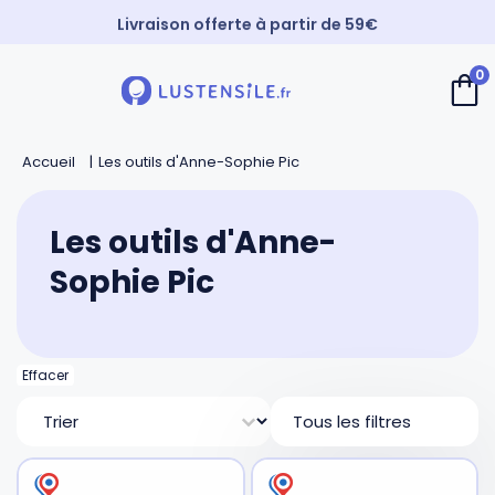
Livraison offerte à partir de 59€
Paiement 3X sans frais
0
⚡️ Expédition Express
Retour
Retour
Retour
Retour
Accueil
Les outils d'Anne-Sophie Pic
Cuillères
Couteaux de chef
Casseroles
André Verdier
Les outils d'Anne-
Spatules
Couteaux d’office
Faitouts et cocottes
Mirontaine
Sophie Pic
Fouets
Couteaux Santoku
Poêles
Roger Orfèvre
Effacer
Pinces et piques
Couteaux bec d’oiseau
Sauteuses
Tournabois
Tri
Tous les filtres
Louches
Couteaux dentés
Woks
Jean Dubost