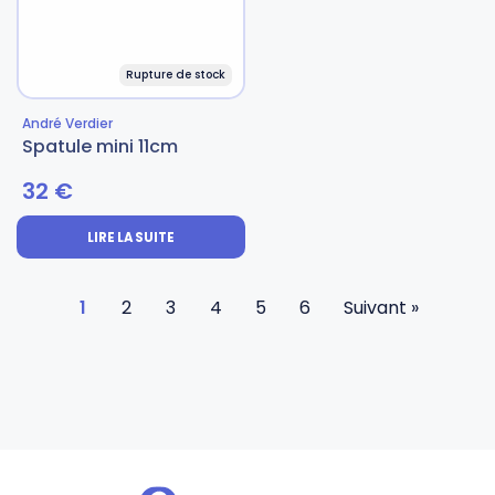
Gourdes
Couteaux tartineurs
Rupture de stock
André Verdier
Glaçons
Aiguiseurs
Spatule mini 11cm
32
€
Tires-bouchons
Planches à découper
LIRE LA SUITE
1
2
3
4
5
6
Suivant »